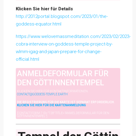
Klicken Sie hier für Details
http://2012portal.blogspot.com/2023/01/the-
goddess-equator.html
https://www.welovemassmeditation.com/2023/02/2023-
cobra-interview-on-goddess-temple-project-by-
wlmm-igag-and-japan-prepare-for-change-
official.html
ANMELDEFORMULAR FÜR
DEN GÖTTINNENTEMPEL
KLICKEN SIE HIER FÜR KONTAKTINFORMATIONEN.
CONTACT@GODDESS-TEMPLE.EARTH
DIE REGISTRIERUNG FÜR DIE KARTE IST SEPARAT ERFORDERLICH.
KLICKEN SIE HIER FÜR DIE KARTENANMELDUNG
[CONTACT-FORM-7 ID=”728″ TITLE=”ANMELDEFORMULAR FÜR DEN
GÖTTINNENTEMPEL”]