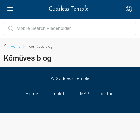
Home
Kőműves blog
Kőműves blog
© Goddess Temple
Home
Temple List
MAP
contact